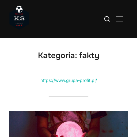
Skip
to
Search
TOGGLE
content
for:
Kategoria:
fakty
https://www.grupa-profit.pl/