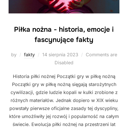
Piłka nożna - historia, emocje i
fascynujące fakty
Posted
by
fakty
14 sierpnia 2023
Comments are
on
Disabled
Historia piłki nożnej Początki gry w piłkę nożną
Początki gry w piłkę nożną sięgają starożytnych
cywilizacji, gdzie ludzie kopali w kulki zrobione z
różnych materiałów. Jednak dopiero w XIX wieku
powstały pierwsze oficjalne zasady tej dyscypliny,
które umożliwiły jej rozwój i popularność na całym
świecie. Ewolucja piłki nożnej na przestrzeni lat