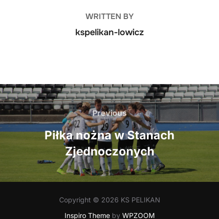
WRITTEN BY
kspelikan-lowicz
Nawigacja
wpisu
Previous
Previous
Piłka nożna w Stanach
Zjednoczonych
Copyright © 2026 KS PELIKAN
Inspiro Theme
by
WPZOOM