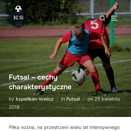
Skip
to
Search
TOGGLE
content
for:
Futsal – cechy
charakterystyczne
Posted
by
kspelikan-lowicz
in
Futsal
on
25 kwietnia
on
2018
Piłka nożna, na przestrzeni wielu lat intensywnego