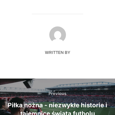
POST AUTHOR
WRITTEN BY
Nawigacja
wpisu
Previous
Previous
Piłka nożna - niezwykłe historie i
tajemnice świata futbolu