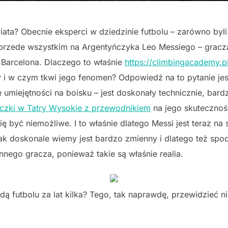
ata? Obecnie eksperci w dziedzinie futbolu – zarówno byli g
przede wszystkim na Argentyńczyka Leo Messiego – gracza,
 Barcelona. Dlaczego to właśnie
https://climbingacademy.pl
 i w czym tkwi jego fenomen? Odpowiedź na to pytanie jest
umiejętności na boisku – jest doskonały technicznie, bard
czki w Tatry Wysokie z przewodnikiem
na jego skutecznoś
ię być niemożliwe. I to właśnie dlatego Messi jest teraz na 
, jak doskonale wiemy jest bardzo zmienny i dlatego też s
innego gracza, ponieważ takie są właśnie realia.
dą futbolu za lat kilka? Tego, tak naprawdę, przewidzieć 