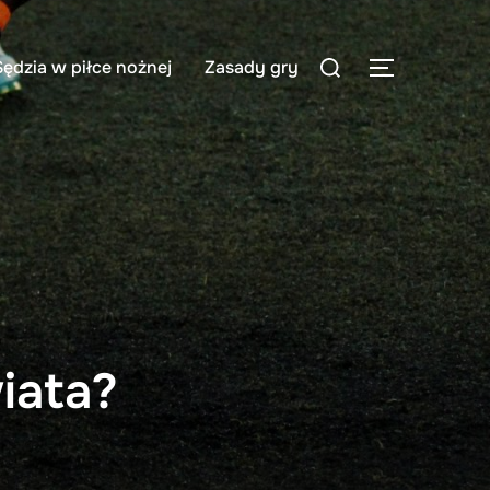
Search
Sędzia w piłce nożnej
Zasady gry
TOGGLE S
for:
iata?