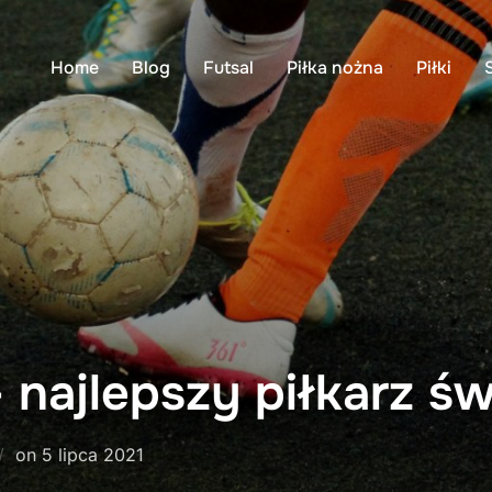
Home
Blog
Futsal
Piłka nożna
Piłki
 najlepszy piłkarz św
Posted
on
5 lipca 2021
on