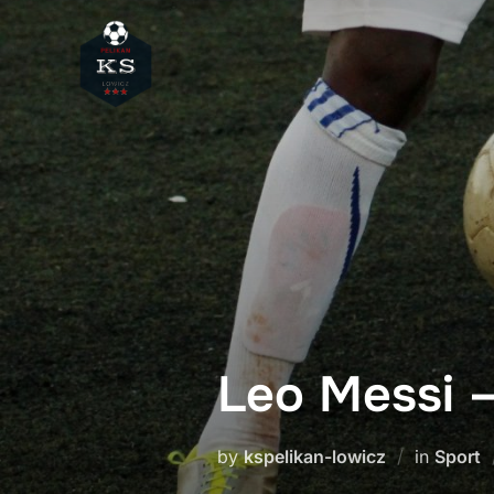
Skip
to
content
Leo Messi –
by
kspelikan-lowicz
in
Sport