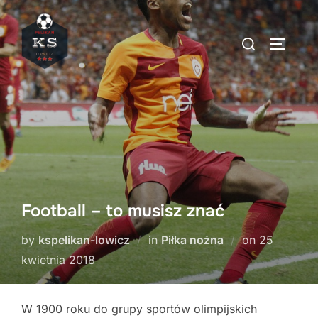
Skip
to
Search
TOGGLE
content
for:
Football – to musisz znać
Posted
by
kspelikan-lowicz
in
Piłka nożna
on
25
on
kwietnia 2018
W 1900 roku do grupy sportów olimpijskich