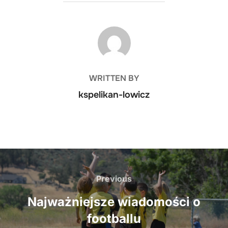
POST AUTHOR
WRITTEN BY
kspelikan-lowicz
Nawigacja
wpisu
Previous
Previous
Najważniejsze wiadomości o
footballu